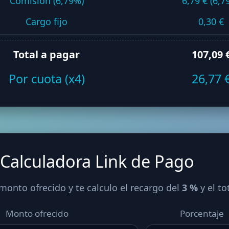
Comisión (6,79%)
6,79 € (6,7
Cargo fijo
0,30 €
Total a pagar
107,09 
Por cuota (x4)
26,77 
Calculadora Link de Pago
 monto ofrecido y te calculo el recargo del
3 %
y el to
Monto ofrecido
Porcentaje