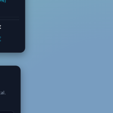
9%)
€
€
tal.