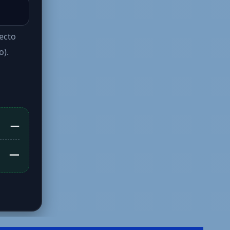
fecto
o).
—
—