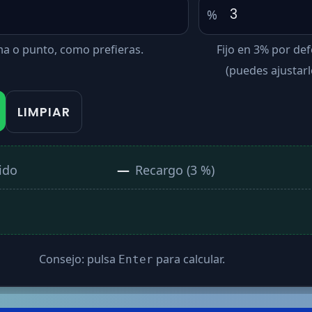
%
a o punto, como prefieras.
Fijo en 3% por de
(puedes ajustarl
LIMPIAR
ido
—
Recargo (
3
%)
Consejo: pulsa
para calcular.
Enter