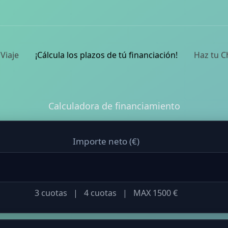
Ir
contenido
al
contenido
Viaje
¡Cálcula los plazos de tú financiación!
Haz tu C
Calculadora de financiamiento
Importe neto (€)
3 cuotas | 4 cuotas | MAX 1500 €