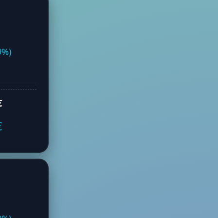
9%)
€
€