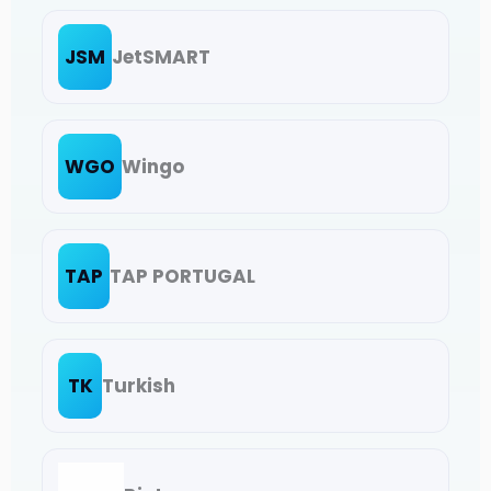
JSM
JetSMART
WGO
Wingo
TAP
TAP PORTUGAL
TK
Turkish