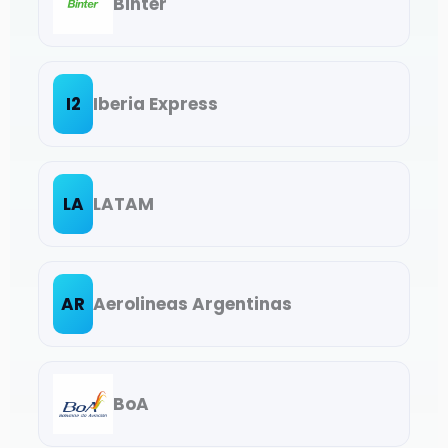
Binter
I2
Iberia Express
LA
LATAM
AR
Aerolineas Argentinas
BoA