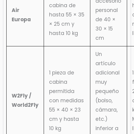
accesorio
cabina de
Air
personal
hasta 55 × 35
Europa
de 40 ×
× 25 cm y
30 × 15
hasta 10 kg
cm
Un
artículo
1 pieza de
adicional
cabina
muy
permitida
pequeño
W2Fly /
con medidas
(bolso,
World2Fly
55 × 40 × 23
cámara,
cm y hasta
etc.)
10 kg
inferior a