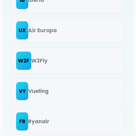
UX
Air Europa
W2F
W2Fly
VY
Vueling
FR
Ryanair