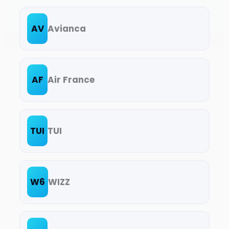
AV
Avianca
AF
Air France
TUI
TUI
W6
WIZZ