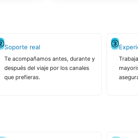
②
③
Soporte real
Experi
Te acompañamos antes, durante y
Trabaj
después del viaje por los canales
mayoris
que prefieras.
asegura